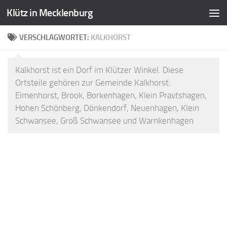
Klütz in Mecklenburg
Zum Inhalt springen
VERSCHLAGWORTET:
KALKHORST
Kalkhorst ist ein Dorf im Klützer Winkel. Diese
Ortsteile gehören zur Gemeinde Kalkhorst:
Elmenhorst, Brook, Borkenhagen, Klein Pravtshagen,
Hohen Schönberg, Dönkendorf, Neuenhagen, Klein
Schwansee, Groß Schwansee und Warnkenhagen