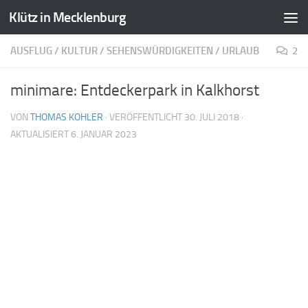
Klütz in Mecklenburg
Zum Inhalt springen
AUSFLUG
/
KULTUR
/
SEHENSWÜRDIGKEITEN
/
URLAUB
2
minimare: Entdeckerpark in Kalkhorst
VON
THOMAS KOHLER
· VERÖFFENTLICHT
30. JULI 2018
·
AKTUALISIERT
6. JANUAR 2023