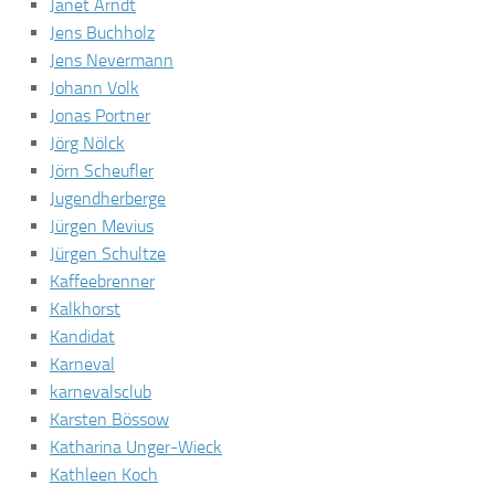
Janet Arndt
Jens Buchholz
Jens Nevermann
Johann Volk
Jonas Portner
Jörg Nölck
Jörn Scheufler
Jugendherberge
Jürgen Mevius
Jürgen Schultze
Kaffeebrenner
Kalkhorst
Kandidat
Karneval
karnevalsclub
Karsten Bössow
Katharina Unger-Wieck
Kathleen Koch