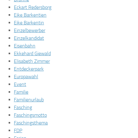
Eckart Redersborg
Eike Barkentien
Eike Barkentin
Einzelbewerber
Einzelkandidat
Eisenbahn
Ekkehard Giewald
Elisabeth Zimmer
Entdeckerpark
Europawahl
Event
Familie
Familienurlaub
Fasching
Faschingsmotto
Faschingsthema
FDP