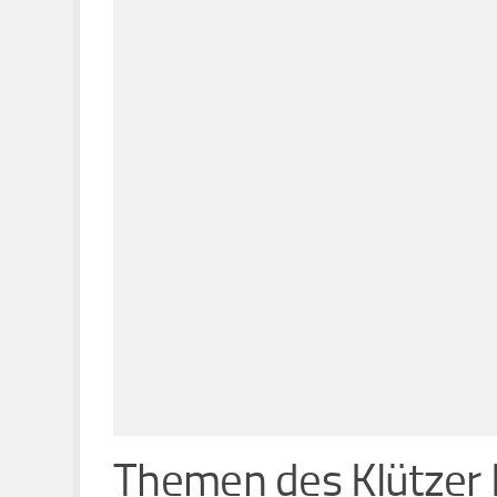
Themen des Klützer 
2007 – Start der ersten Event-Reihe, 
unter anderem mit Lesungen von Sascha
2008 –
Tatort Literatur