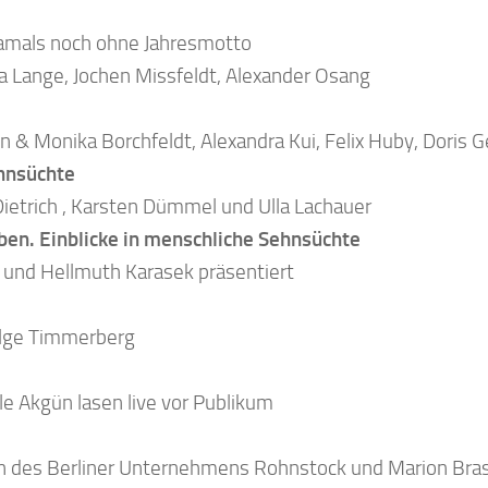
 & Monika Borchfeldt, Alexandra Kui, Felix Huby, Doris G
hnsüchte
Dietrich , Karsten Dümmel und Ulla Lachauer
ben. Einblicke in menschliche Sehnsüchte
und Hellmuth Karasek präsentiert
elge Timmerberg
le Akgün lasen live vor Publikum
en des Berliner Unternehmens Rohnstock und Marion Bras
ch „Das Leben ist eine Achterbahn“ zu Gast
nft – von alten Irrtümern und neuen Hoffnungen
lütz