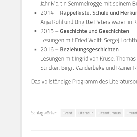
Lesungen mit Fried Wolff, Sergej Locht
2016 –
Beziehungsgeschichten
Lesungen mit Ingrid von Kruse, Thomas 
Stricker, Birgit Vanderbeke und Rainer R
Das vollständige Programm des Literaturs
Schlagwörter:
Event
Literatur
Literaturhaus
Liter
VORHERIGER BEITR
Literaturhaus Uwe J
DAS KÖNNTE DICH AUCH INTERESSIE