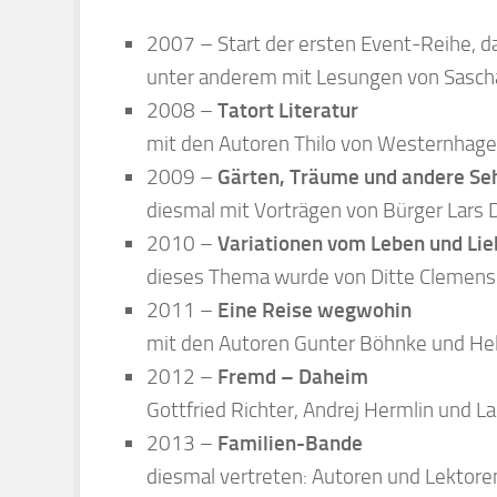
mit den Autoren Thilo von Westernhagen
2009 –
Gärten, Träume und andere Se
diesmal mit Vorträgen von Bürger Lars 
2010 –
Variationen vom Leben und Lie
dieses Thema wurde von Ditte Clemens 
2011 –
Eine Reise wegwohin
mit den Autoren Gunter Böhnke und H
2012 –
Fremd – Daheim
Gottfried Richter, Andrej Hermlin und La
2013 –
Familien-Bande
diesmal vertreten: Autoren und Lektor
Jahr Martin Semmelrogge mit seinem Bu
2014 –
Rappelkiste. Schule und Herku
Anja Röhl und Brigitte Peters waren in K
2015 –
Geschichte und Geschichten