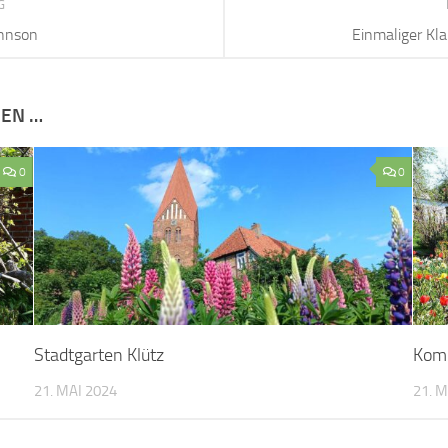
0
0
Stadtgarten Klütz
Komm
21. MAI 2024
21. M