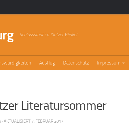
urg
Schlossstadt im Klützer Winkel
nswürdigkeiten
Ausflug
Datenschutz
Impressum
ützer Literatursommer
9
· AKTUALISIERT
7. FEBRUAR 2017