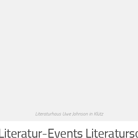
Literaturhaus Uwe Johnson in Klütz
Literatur-Events Literatu
damals noch ohne Jahresmotto
 Lange, Jochen Missfeldt, Alexander Osang