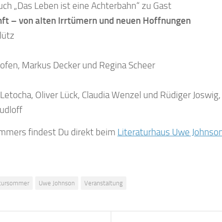
hofen, Markus Decker und Regina Scheer
Letocha, Oliver Lück, Claudia Wenzel und Rüdiger Joswig
udloff
ommers findest Du direkt beim
Literaturhaus Uwe Johnso
atursommer
Uwe Johnson
Veranstaltung
AG
ohnson
Einmaliger Kla
REN …