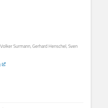
, Volker Surmann, Gerhard Henschel, Sven
n
.
NÄCHSTER BEITRAG
ng der St.-Marien-Kirche Klütz