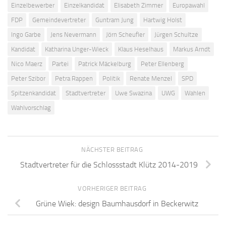
Einzelbewerber
Einzelkandidat
Elisabeth Zimmer
Europawahl
FDP
Gemeindevertreter
Guntram Jung
Hartwig Holst
Ingo Garbe
Jens Nevermann
Jörn Scheufler
Jürgen Schultze
Kandidat
Katharina Unger-Wieck
Klaus Heselhaus
Markus Arndt
Nico Maerz
Partei
Patrick Mäckelburg
Peter Ellenberg
Peter Szibor
Petra Rappen
Politik
Renate Menzel
SPD
Spitzenkandidat
Stadtvertreter
Uwe Swazina
UWG
Wahlen
Wahlvorschlag
NÄCHSTER BEITRAG
Stadtvertreter für die Schlossstadt Klütz 2014-2019
VORHERIGER BEITRAG
Grüne Wiek: design Baumhausdorf in Beckerwitz