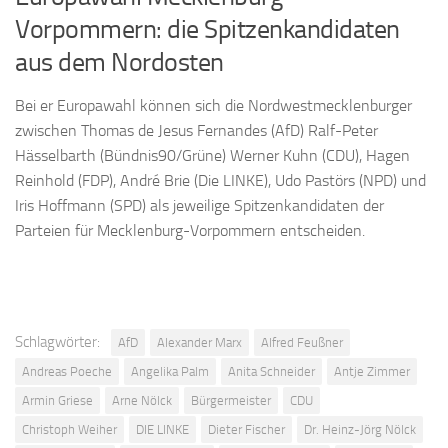
Vorpommern: die Spitzenkandidaten
aus dem Nordosten
Bei er Europawahl können sich die Nordwestmecklenburger
zwischen Thomas de Jesus Fernandes (AfD) Ralf-Peter
Hässelbarth (Bündnis90/Grüne) Werner Kuhn (CDU), Hagen
Reinhold (FDP), André Brie (Die LINKE), Udo Pastörs (NPD) und
Iris Hoffmann (SPD) als jeweilige Spitzenkandidaten der
Parteien für Mecklenburg-Vorpommern entscheiden.
Schlagwörter:
AfD
Alexander Marx
Alfred Feußner
Andreas Poeche
Angelika Palm
Anita Schneider
Antje Zimmer
Armin Griese
Arne Nölck
Bürgermeister
CDU
Christoph Weiher
DIE LINKE
Dieter Fischer
Dr. Heinz-Jörg Nölck