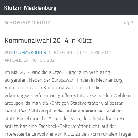
Klütz in Mecklenburg
Zum Inhalt springen
SCHLOSSSTADT KLÜTZ
2
Kommunalwahl 2014 in Klütz
VON
THOMAS KOHLER
· VERÖFFENTLICHT
14. APRIL 2014
·
AKTUALISIERT
10. JUNI 2024
Im Mai 2014 sind die Klützer Bürger zum Wahlgang
aufgerufen. Neben der Europawahl finden in Mecklenburg-
Vorpommern auch Kommunalwahlen statt, die
erfahrungsgemäß ein viel größeres Interesse bei den Wählern
erzeugen, da man die künftigen Stadtvertreter viel besser
kennt. Der Wahlkampf findet unter anderem bei Facebook
statt. Einzelkandidat Alexander Marx, der als Stadtvertreter
antritt, hat eine Facebook-Seite veröffentlicht, auf der
interessierte Einwohner von Klütz zu den kommunalen Fragen